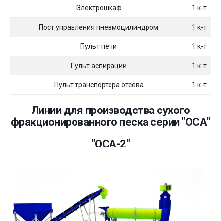
Электрошкаф
1 к-т
Пост управления пневмоцилиндром
1 к-т
Пульт печи
1 к-т
Пульт аспирации
1 к-т
Пульт транспортера отсева
1 к-т
Линии для производства сухого
фракционированного песка серии "ОСА"
"ОСА-2"