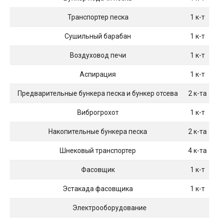
Транспортер песка
1 к-т
Сушильный барабан
1 к-т
Воздуховод печи
1 к-т
Аспирация
1 к-т
Предварительные бункера песка и бункер отсева
2 к-та
Виброгрохот
1 к-т
Накопительные бункера песка
2 к-та
Шнековый транспортер
4 к-та
Фасовщик
1 к-т
Эстакада фасовщика
1 к-т
Электрооборудование